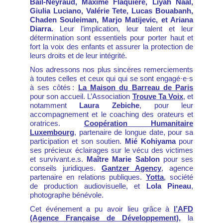
Bail-Neyraud, Maxime Flaquière, Liyah Naal,
Giulia Luciano, Valérie Tete, Lucas Bouabanh,
Chaden Souleiman, Marjo Matijevic, et Ariana
Diarra.
Leur l’implication, leur talent et leur
détermination sont essentiels pour porter haut et
fort la voix des enfants et assurer la protection de
leurs droits et de leur intégrité.
Nos adressons nos plus sincères remerciements
à toutes celles et ceux qui qui se sont engagé·e·s
à ses côtés :
La Maison du Barreau de Paris
pour son accueil. L’Association
Trouve Ta Voix
, et
notamment
Laura Zebiche
, pour leur
accompagnement et le coaching des orateurs et
oratrices.
Coopération Humanitaire
Luxembourg
, partenaire de longue date, pour sa
participation et son soutien.
Mié Kohiyama
pour
ses précieux éclairages sur le vécu des victimes
et survivant.e.s.
Maître Marie Sablon
pour ses
conseils juridiques.
Gantzer Agency
, agence
partenaire en relations publiques.
Yotta
, société
de production audiovisuelle, et
Lola Pineau
,
photographe bénévole.
Cet événement a pu avoir lieu grâce à
l’AFD
(Agence Française de Développement)
,
la