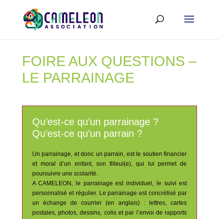
FOIRE AUX QUESTIONS –
LE PARRAINAGE
Qu’est-ce qu’un parrainage ?
Qu’est-ce qu’un parrain ?
Un parrainage, et donc un parrain, est le soutien financier
et moral d’un enfant, son filleul(e), qui lui permet de
poursuivre une scolarité.
A CAMELEON, le parrainage est individuel, le suivi est
personnalisé et régulier. Le parrainage est concrétisé par
un échange de courrier (en anglais) : lettres, cartes
postales, photos, dessins, colis et par l’envoi de rapports