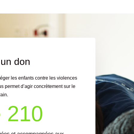
 un don
téger les enfants contre les violences
s permet d’agir concrètement sur le
rain.
e 210
égées et accompagnées aux