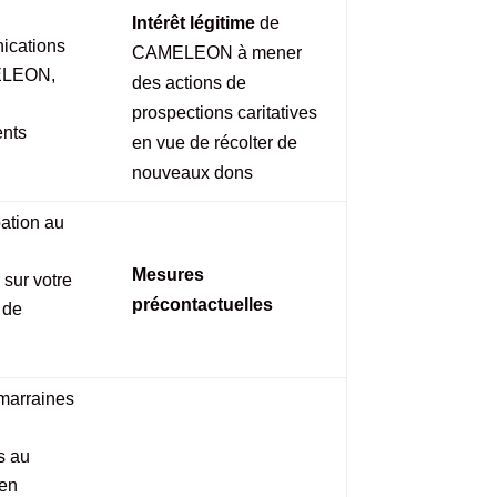
Intérêt légitime
de
ications
CAMELEON à mener
MELEON,
des actions de
prospections caritatives
ents
en vue de récolter de
nouveaux dons
ation au
Mesures
 sur votre
précontactuelles
 de
 marraines
s au
en