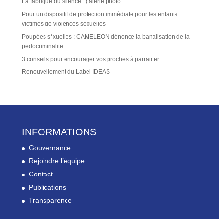
La fabrique du silence : galerie photo
Pour un dispositif de protection immédiate pour les enfants
victimes de violences sexuelles
Poupées s*xuelles : CAMELEON dénonce la banalisation de la
pédocriminalité
3 conseils pour encourager vos proches à parrainer
Renouvellement du Label IDEAS
INFORMATIONS
Gouvernance
Rejoindre l’équipe
Contact
Publications
Transparence