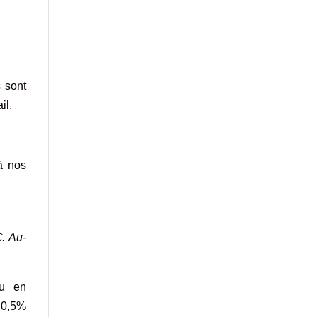
 sont
il.
à nos
€. Au-
ou en
e 0,5%