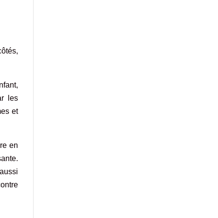
ôtés,
nfant,
ar les
mes et
ure en
sante.
 aussi
contre