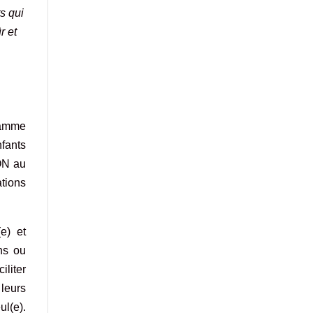
s qui
r et
gramme
fants
ON au
tions
e) et
ns ou
liter
 leurs
ul(e).