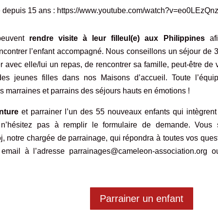
e depuis 15 ans :
https://www.youtube.com/watch?v=eo0LEzQn
 peuvent
rendre visite à leur filleul(e) aux Philippines
af
encontrer l’enfant accompagné. Nous conseillons un séjour de 
avec elle/lui un repas, de rencontrer sa famille, peut-être de v
des jeunes filles dans nos Maisons d’accueil. Toute l’équi
 marraines et parrains des séjours hauts en émotions !
nture
et parrainer l’un des 55 nouveaux enfants qui intègrent
’hésitez pas à remplir
le formulaire de demande
. Vous 
goj, notre chargée de parrainage, qui répondra à toutes vos ques
 email à l’adresse
parrainages@cameleon-association.org
ou
Parrainer un enfant