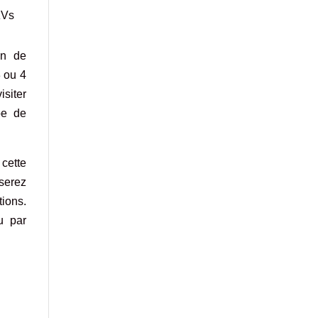
zVs
in de
3 ou 4
isiter
pe de
 cette
serez
tions.
 par