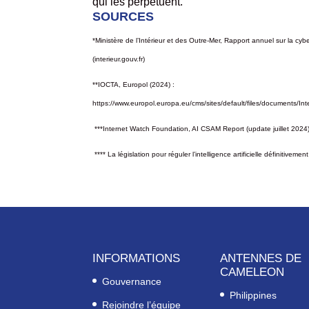
qui les perpétuent.
SOURCES
*Ministère de l’Intérieur et des Outre-Mer, Rapport annuel sur la cybe
(interieur.gouv.fr)
**IOCTA, Europol (2024) :
https://www.europol.europa.eu/cms/sites/default/files/docume
***Internet Watch Foundation, AI CSAM Report (update juillet 2024
****
La législation pour réguler l’intelligence artificielle définitive
INFORMATIONS
ANTENNES DE
CAMELEON
Gouvernance
Philippines
Rejoindre l’équipe