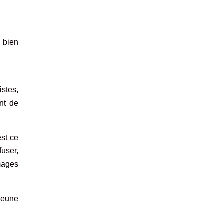
, bien
stes,
ent de
est ce
fuser,
mages
 jeune