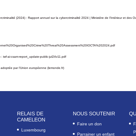
rcriminalité (2024) :
Rapport annuel sur la cybercriminalité 2024 | Ministère de l’Intérieur et des O
nts/Internet%20Organised%20Crime%20Threat%20Assessment%20IOCTA%202024.pdf
) :
iwf-ai-csam-report_update-public-jul24v11.pdf
ment adoptée par l’Union européenne (lemonde.fr)
RELAIS DE
NOUS SOUTENIR
QU
CAMELEON
Faire un don
F
Luxembourg
P
Parrainer un enfant