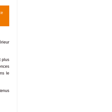
ce
érieur
t plus
ences
ans le
tenus