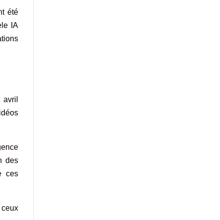
t été
èle IA
ations
avril
vidéos
igence
on des
e ces
 ceux