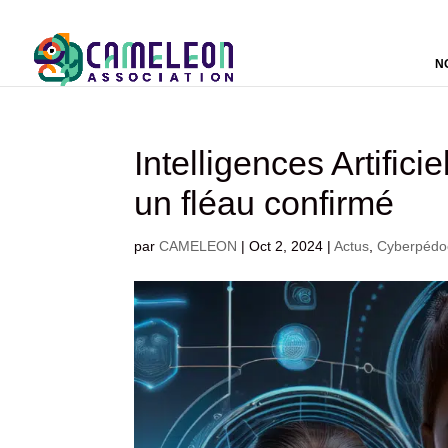
N
Intelligences Artific
un fléau confirmé
par
CAMELEON
|
Oct 2, 2024
|
Actus
,
Cyberpédoc