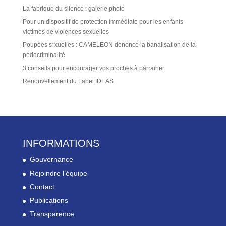
La fabrique du silence : galerie photo
Pour un dispositif de protection immédiate pour les enfants
victimes de violences sexuelles
Poupées s*xuelles : CAMELEON dénonce la banalisation de la
pédocriminalité
3 conseils pour encourager vos proches à parrainer
Renouvellement du Label IDEAS
INFORMATIONS
Gouvernance
Rejoindre l’équipe
Contact
Publications
Transparence