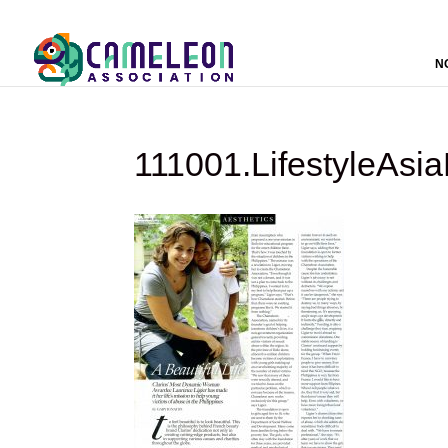
N
111001.LifestyleAsi