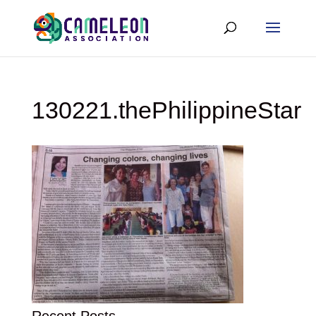
130221.thePhilippineStar