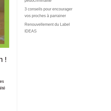
pédocriminalité
3 conseils pour encourager
vos proches à parrainer
Renouvellement du Label
IDEAS
n !
tes
 été