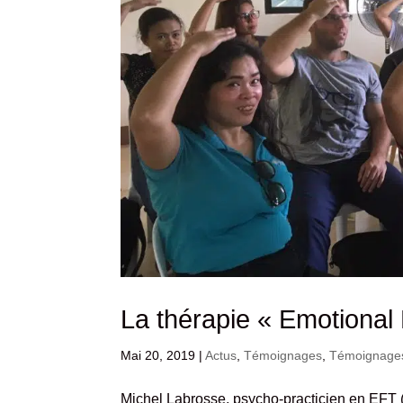
La thérapie « Emotiona
Mai 20, 2019
|
Actus
,
Témoignages
,
Témoignages 
Michel Labrosse, psycho-practicien en EFT 