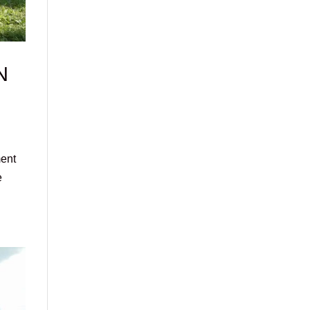
N
ment
e