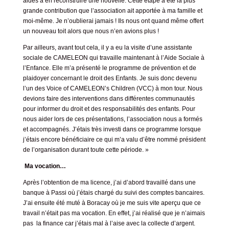
aidés à en reconstruire une nouvelle. Cette étape a été la plus
grande contribution que l’association ait apportée à ma famille et
moi-même. Je n’oublierai jamais ! Ils nous ont quand même offert
un nouveau toit alors que nous n’en avions plus !
Par ailleurs, avant tout cela, il y a eu la visite d’une assistante
sociale de CAMELEON qui travaille maintenant à l’Aide Sociale à
l’Enfance. Elle m’a présenté le programme de prévention et de
plaidoyer concernant le droit des Enfants. Je suis donc devenu
l’un des Voice of CAMELEON’s Children (VCC) à mon tour. Nous
devions faire des interventions dans différentes communautés
pour informer du droit et des responsabilités des enfants. Pour
nous aider lors de ces présentations, l’association nous a formés
et accompagnés. J’étais très investi dans ce programme lorsque
j’étais encore bénéficiaire ce qui m’a valu d’être nommé président
de l’organisation durant toute cette période. »
Ma vocation…
Après l’obtention de ma licence, j’ai d’abord travaillé dans une
banque à Passi où j’étais chargé du suivi des comptes bancaires.
J’ai ensuite été muté à Boracay où je me suis vite aperçu que ce
travail n’était pas ma vocation. En effet, j’ai réalisé que je n’aimais
pas la finance car j’étais mal à l’aise avec la collecte d’argent.