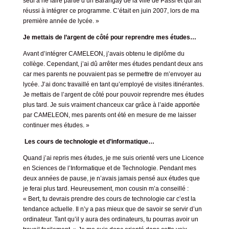
seul à ne faire partie d’un Barangay de la ville de Passi et qui ait
réussi à intégrer ce programme. C’était en juin 2007, lors de ma
première année de lycée. »
Je mettais de l’argent de côté pour reprendre mes études…
Avant d’intégrer CAMELEON, j’avais obtenu le diplôme du
collège. Cependant, j’ai dû arrêter mes études pendant deux ans
car mes parents ne pouvaient pas se permettre de m’envoyer au
lycée. J’ai donc travaillé en tant qu’employé de visites itinérantes.
Je mettais de l’argent de côté pour pouvoir reprendre mes études
plus tard. Je suis vraiment chanceux car grâce à l’aide apportée
par CAMELEON, mes parents ont été en mesure de me laisser
continuer mes études. »
Les cours de technologie et d’informatique…
Quand j’ai repris mes études, je me suis orienté vers une Licence
en Sciences de l’Informatique et de Technologie. Pendant mes
deux années de pause, je n’avais jamais pensé aux études que
je ferai plus tard. Heureusement, mon cousin m’a conseillé :
« Bert, tu devrais prendre des cours de technologie car c’est la
tendance actuelle. Il n’y a pas mieux que de savoir se servir d’un
ordinateur. Tant qu’il y aura des ordinateurs, tu pourras avoir un