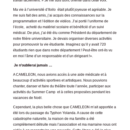
travail facilement. » Je me suis donc orienté dans cette voix.
Ma vie à l’université d’Iloilo était plutôt joyeuse et agréable. Je
me suis fait des amis, j’ai acquis des connaissances sur la
programmation et l’édition de vidéos. J’ai porté l’uniforme de
l’école, acheté du matériel scolaire et bénéficié d’un suivi
médical. De plus, j’ai été élu comme Président du département de
notre filière universitaire. Je devais organiser diverses activités
pour promouvoir la vie étudiante. Imaginez qu’il y avait 720
étudiants rien que dans notre département ! Peut-être ont-ils vu
en moi l’âme d’un responsable et d’un dirigeant !».
Je n’oublierai jamais …
A CAMELEON, nous avions accès à une aide médicale et à
beaucoup d’activités sportives et artistiques. Nous pouvions
chanter, danser et faire du théâtre toute l’année, participer aux
activités du Summer Camp et à celles proposées pendant les
vacances de Noël.
Cependant, la plus belle chose que CAMELEON m’ait apportée a
été lors du passage du Typhon Yolanda. A cause de cette
catastrophe naturelle, la maison de ma famille a été
complétement détruite mais l’association et ma marraine nous ont