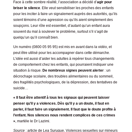
Face à cette sombre réalité, l’association a décidé d’
agir pour
briser le silence
. Elle veut sensibiliser les proches des enfants
pour les inciter à faire un signalement auprès des autorités, qu’ils
soient témoins d’une agression ou qu’ils aient simplement des
soupçons. Leur rôle est essentiel, d’autant qu’un enfant aura
souvent du mal à soulever le problème, surtout s’il s’agit de
quelqu’un qu’il connaît bien.
Un numéro (0800 05 95 95) est mis en avant dans la vidéo, et
peut être utilisé pour les accompagner dans cette démarche.
L’idée est aussi d’aider les adultes à repérer tous changements
de comportement chez les enfants, qui pourraient indiquer une
situation à risque.
De nombreux signes peuvent alerter
: un
décrochage scolaire, des troubles alimentaires ou du sommeil,
des fragilités psychologiques, de la dépression, des tentatives de
suicide…
« Il faut être attentif à tous les signaux qui peuvent laisser
penser qu’il y a violences. Dès qu’il y a un doute, il faut en
parler, il faut faire un signalement. Il faut que le doute profite à
l’enfant. Nos silences nous rendent complices de ces crimes
»
, martèle le Dr Lazimi.
Source
: article de Lea Surugue,
Violences sexuelles sur mineurs