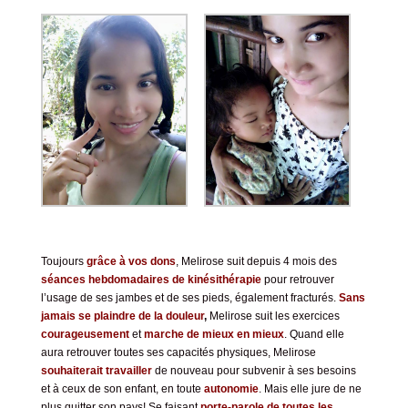
Toujours
grâce à vos dons
, Melirose suit depuis 4 mois des
séances hebdomadaires de kinésithérapie
pour retrouver
l’usage de ses jambes et de ses pieds, également fracturés.
Sans
jamais se plaindre de la douleur
,
Melirose suit les exercices
courageusement
et
marche de mieux en mieux
. Quand elle
aura retrouver toutes ses capacités physiques, Melirose
souhaiterait travailler
de nouveau
pour subvenir à ses besoins
et à ceux de son enfant, en toute
autonomie
. Mais elle jure de ne
plus quitter son pays! Se faisant
porte-parole de toutes les