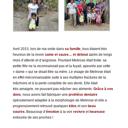
Avril 2015, lors de ma visite dans
sa famille
, tous étaient très
heureux de la revoir
saine et sauve… et
debout
après de longs
mois d’attente et d’angoisse. Pourtant Melirose était triste: sa
petite fille ne la reconnaissait pas et la fuyait, apeurée par cette
« dame » qui se disait être sa mère. Le visage de Melirose était
en effet méconnaissable suite à ses multiples fractures de la
mâchoire et à la perte complète de ses dents. Elle était
très amaigrie, ne pouvant pas mâcher ses aliments.
Grâce à vos
dons
, nous avons fait fabriquer une
prothèse dentaire
spécialement adaptée à la morphologie de Melirose et elle a
progressivement retrouvé quelques
kilos
et son
beau
sourire
.
Beaucoup d’
émotion
à la voir
revivre
et
heureuse
entourée de ses proches !