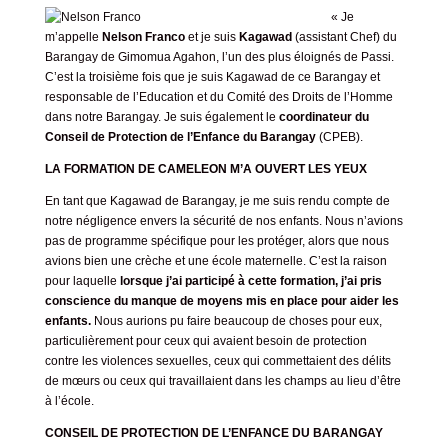
« Je
m’appelle
Nelson Franco
et je suis
Kagawad
(assistant Chef) du
Barangay de Gimomua Agahon, l’un des plus éloignés de Passi.
C’est la troisième fois que je suis Kagawad de ce Barangay et
responsable de l’Education et du Comité des Droits de l’Homme
dans notre Barangay. Je suis également le
coordinateur du
Conseil de Protection de l’Enfance du Barangay
(CPEB).
LA FORMATION DE CAMELEON M’A OUVERT LES YEUX
En tant que Kagawad de Barangay, je me suis rendu compte de
notre négligence envers la sécurité de nos enfants. Nous n’avions
pas de programme spécifique pour les protéger, alors que nous
avions bien une crèche et une école maternelle. C’est la raison
pour laquelle
lorsque j’ai participé à cette formation, j’ai pris
conscience du manque de moyens mis en place pour aider les
enfants.
Nous aurions pu faire beaucoup de choses pour eux,
particulièrement pour ceux qui avaient besoin de protection
contre les violences sexuelles, ceux qui commettaient des délits
de mœurs ou ceux qui travaillaient dans les champs au lieu d’être
à l’école.
CONSEIL DE PROTECTION DE L’ENFANCE DU BARANGAY