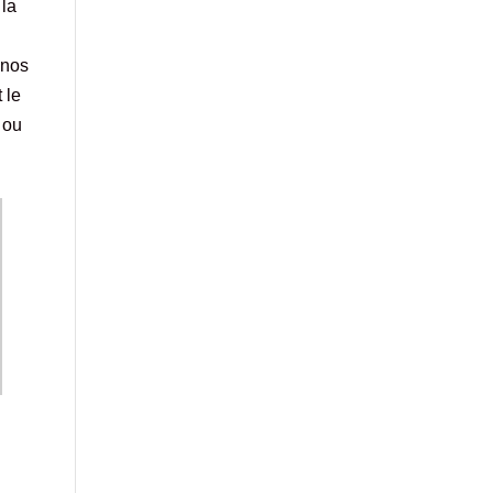
 la
e nos
 le
s ou