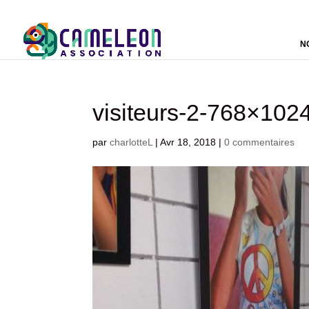
N
visiteurs-2-768×102
par
charlotteL
|
Avr 18, 2018
|
0 commentaires