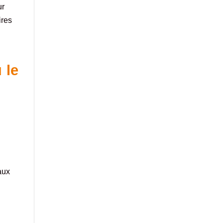
ur
ires
 le
e
aux
s