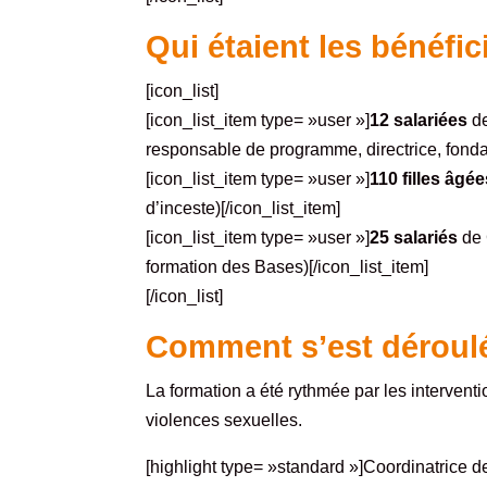
Qui étaient les bénéfic
[icon_list]
[icon_list_item type= »user »]
12 salariées
de
responsable de programme, directrice, fondat
[icon_list_item type= »user »]
110 filles âgé
d’inceste)[/icon_list_item]
[icon_list_item type= »user »]
25 salariés
de
formation des Bases)[/icon_list_item]
[/icon_list]
Comment s’est déroulé
La formation a été rythmée par les intervent
violences sexuelles.
[highlight type= »standard »]Coordinatrice de