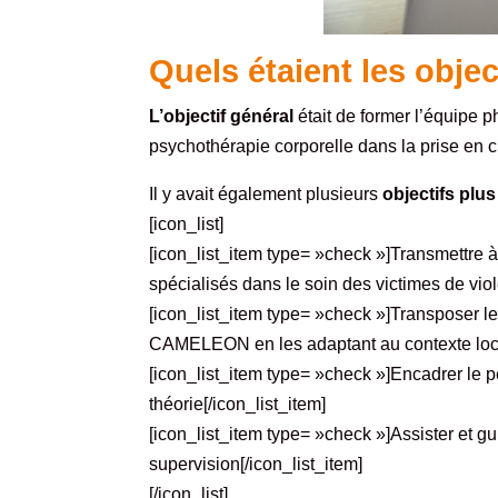
Quels étaient les objec
L’objectif général
était de former l’équipe
psychothérapie corporelle dans la prise en 
Il y avait également plusieurs
objectifs plus
[icon_list]
[icon_list_item type= »check »]Transmettre à 
spécialisés dans le soin des victimes de vio
[icon_list_item type= »check »]Transposer l
CAMELEON en les adaptant au contexte local e
[icon_list_item type= »check »]Encadrer le
théorie[/icon_list_item]
[icon_list_item type= »check »]Assister et gui
supervision[/icon_list_item]
[/icon_list]