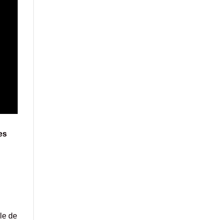
es
ale de