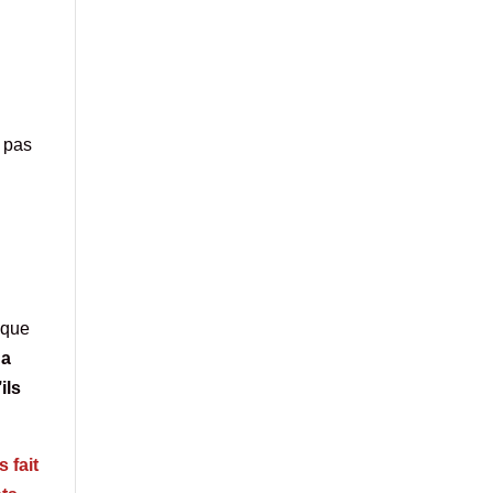
t pas
a
 que
 a
ils
 fait