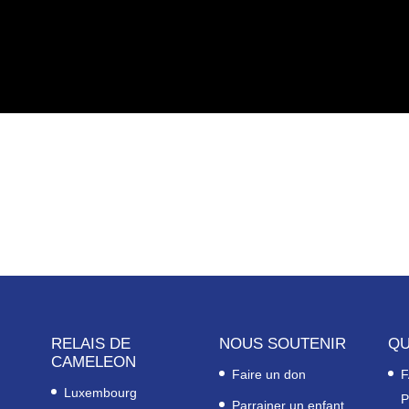
RELAIS DE
NOUS SOUTENIR
QU
CAMELEON
Faire un don
F
Luxembourg
P
Parrainer un enfant