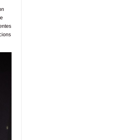
on
le
sentes
cions