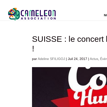
N
SUISSE : le concert 
!
par
Adeline SFILIGOJ
|
Juil 24, 2017
|
Actus
,
Évè