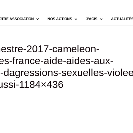
OTRE ASSOCIATION
NOS ACTIONS
J’AGIS
ACTUALITÉ
mestre-2017-cameleon-
nes-france-aide-aides-aux-
es-dagressions-sexuelles-viole
ussi-1184×436