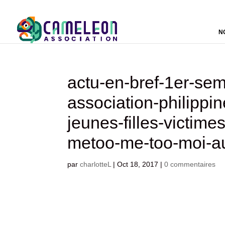
N
actu-en-bref-1er-se
association-philippi
jeunes-filles-victim
metoo-me-too-moi-a
par
charlotteL
|
Oct 18, 2017
|
0 commentaires