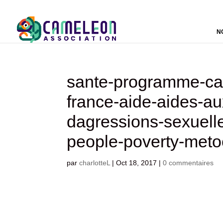
N
sante-programme-cam
france-aide-aides-aux
dagressions-sexuell
people-poverty-meto
par
charlotteL
|
Oct 18, 2017
|
0 commentaires