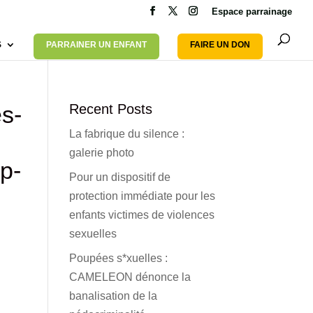
Espace parrainage
S
PARRAINER UN ENFANT
FAIRE UN DON
s-
Recent Posts
La fabrique du silence :
galerie photo
p-
Pour un dispositif de
protection immédiate pour les
enfants victimes de violences
sexuelles
Poupées s*xuelles :
CAMELEON dénonce la
banalisation de la