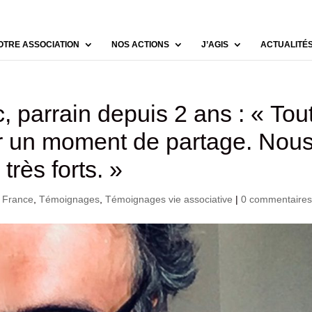
OTRE ASSOCIATION
NOS ACTIONS
J’AGIS
ACTUALITÉ
parrain depuis 2 ans : « Tou
ur un moment de partage. Nou
très forts. »
n France
,
Témoignages
,
Témoignages vie associative
|
0 commentaire