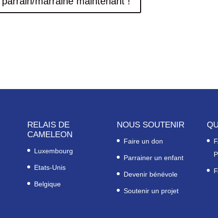
 parrain/marraine maintenant !
RELAIS DE
NOUS SOUTENIR
QU
CAMELEON
Faire un don
F
Luxembourg
P
Parrainer un enfant
Etats-Unis
F
Devenir bénévole
Belgique
Soutenir un projet