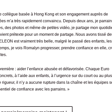
e collègue basée à Hong Kong et son engagement auprès de
es m’a très rapidement convaincu. Depuis deux ans, je parrai
tres, des photos et même de petites vidéo, je partage mon quotid
t devient prétexte pour un moment de partage. Nous avons tissé de
ELEON est vraiment très belle, malgré le passé des enfants, les
 temps, je vois Romalyn progresser, prendre confiance en elle, cr
tes.
 première : aider l’enfance abusée et défavorisée. Chaque Euro
oncrets, à l’aide aux enfants, à l’urgence sur du court ou au plu
e rigueur, il n’y a aucune rupture dans la chaîne et les équipes s
entiel de confiance avec les parrains. »