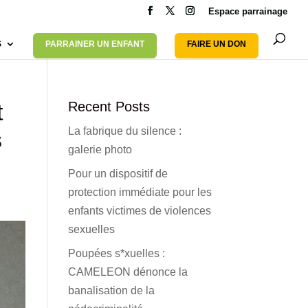
Espace parrainage
S
PARRAINER UN ENFANT
FAIRE UN DON
t
Recent Posts
La fabrique du silence :
s
galerie photo
Pour un dispositif de
protection immédiate pour les
s
enfants victimes de violences
sexuelles
Poupées s*xuelles :
CAMELEON dénonce la
banalisation de la