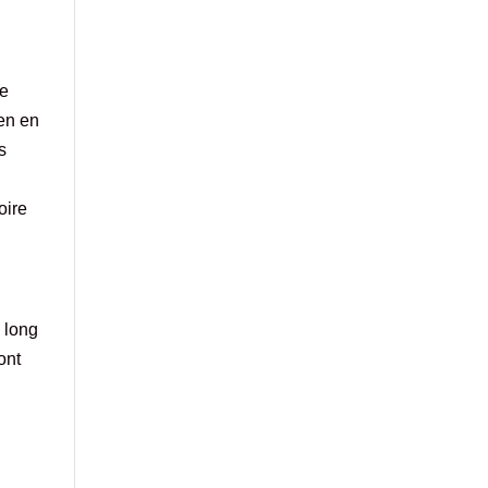
ne
ien en
s
oire
s long
ont