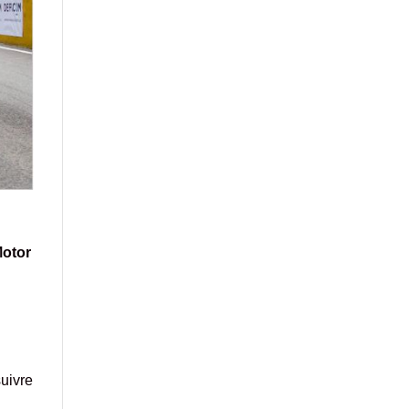
otor
suivre
u