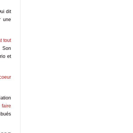
ui dit
r une
t tout
.
Son
rio et
 coeur
ation
faire
ibués