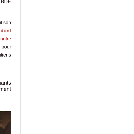
, BDE
t son
,
dont
notre
é pour
tiens
iants
ement