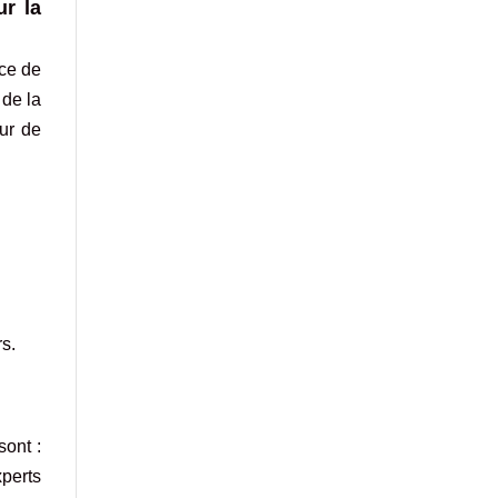
r la
ice de
 de la
eur de
rs.
sont :
perts