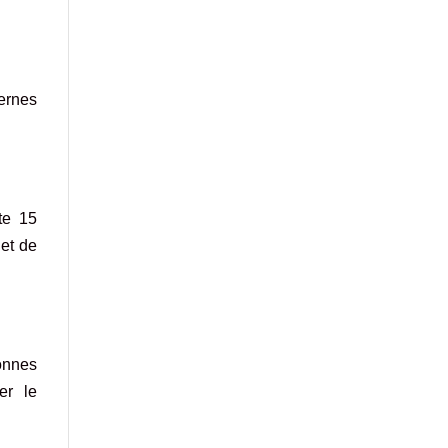
ernes
te 15
 et de
onnes
er le