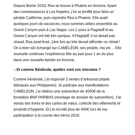
Depuis février 2018, Rea se trouve à Phœnix en Arizona. Ayant
des connaissances à Los Angeles, j’en ai profité pour faire un
périple Californie, puis rejoindre Rea à Phœnix. Elle avait
quelques jours de vacances, nous sommes allées ensemble au
Grand Canyon puis à Las Vegas. Les 2 jours à Flagstaff et au
Grand Canyon ont été très sympas. A Flagstaff, il ne faisait pas
chaud, Rea avait froid, 1ère fois qu’elle devait affronter ce climat !
On a bien sûr échangé sur CAMÉLÉON, ses projets, ma vie… Elle
souhaite continuer l’expérience fille au pair pour 1 an de plus
dans une nouvelle famille en Arizona.
– Et comme Bénévole, quelles sont vos missions ?
Comme bénévole, j’ai organisé 2 ventes d’artisanat (objets
fabriqués aux Philippines). Je participe aux manifestations
CAMELEON, j’ai obtenu une subvention de 4000€ de la
fondation BNP PARIBAS (montage de dossier de subvention). J’ai
vendu des livres et des cartes de vœux, collecté des vêtements et
produits d’hygiène. Et j’ai récolté plus de 400€ lors de ma
participation à la course des héros 2018.