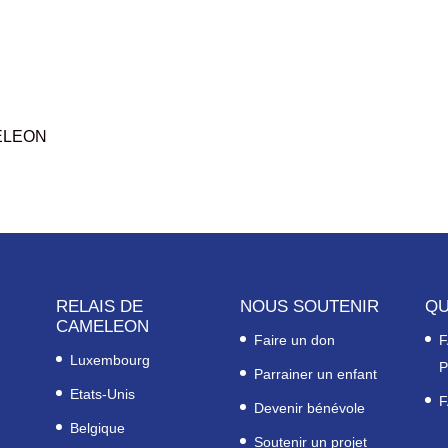
MELEON
RELAIS DE
NOUS SOUTENIR
QU
CAMELEON
Faire un don
F
Luxembourg
P
Parrainer un enfant
Etats-Unis
F
Devenir bénévole
Belgique
Soutenir un projet