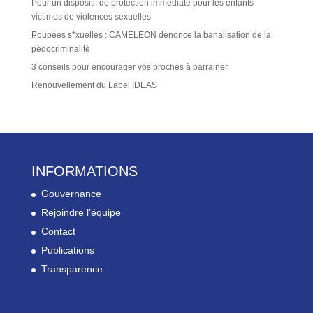
Pour un dispositif de protection immédiate pour les enfants
victimes de violences sexuelles
Poupées s*xuelles : CAMELEON dénonce la banalisation de la
pédocriminalité
3 conseils pour encourager vos proches à parrainer
Renouvellement du Label IDEAS
INFORMATIONS
Gouvernance
Rejoindre l’équipe
Contact
Publications
Transparence