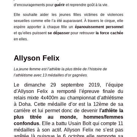
d’encouragements pour
guérir
et reprendre goût à la vie.
Elle souhaite aider les jeunes filles victimes de violences
sexuelles comme elle l’a été auparavant. À travers le cirque, elle
espère apporter à chaque fille un
épanouissement personnel
et qu’elles puissent
se dépasser
pour retrouver
la force cachée
en elles.
Allyson Felix
La jeune femme est l’athlète la plus titrée de l’histoire de
l’athlétisme avec 13 médailles d’or gagnées.
Le dimanche 29 septembre 2019, l’équipe
d’Allyson Felix a remporté l’épreuve finale du
relais mixte 4x400m au championnat d’athlétisme
à Doha. Cette médaille d’or est la 12ème de sa
carrière et lui permet donc de devenir
l’athlète la
plus titrée au monde, hommes/femmes
confondus
. Elle a battu Usain Bolt qui compte 11
médailles à son actif. Allyson Felix ne s’est pas
arrêtée là puisque le 6 octobre elle remporte sa