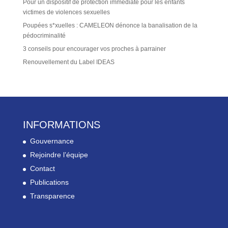
Pour un dispositif de protection immédiate pour les enfants
victimes de violences sexuelles
Poupées s*xuelles : CAMELEON dénonce la banalisation de la
pédocriminalité
3 conseils pour encourager vos proches à parrainer
Renouvellement du Label IDEAS
INFORMATIONS
Gouvernance
Rejoindre l’équipe
Contact
Publications
Transparence