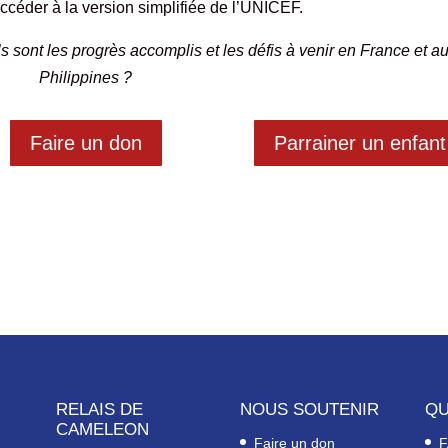
accéder à la
version simplifiée de l’UNICEF
.
s sont les progrès accomplis et les défis à venir en
France
et a
Philippines
?
Faire un don
Parrainer un enfant
RELAIS DE
NOUS SOUTENIR
QU
CAMELEON
Faire un don
F