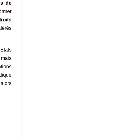
ts de
former
roits
dérés
États
e mais
ations
odique
 alors