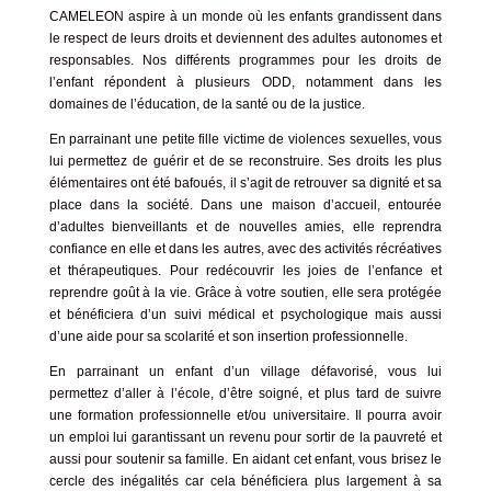
CAMELEON aspire à un monde où les enfants grandissent dans
le respect de leurs droits et deviennent des adultes autonomes et
responsables. Nos différents programmes pour les droits de
l’enfant répondent à plusieurs ODD, notamment dans les
domaines de
l’éducation
, de
la santé
ou de
la justice
.
En parrainant une petite fille victime de violences sexuelles
, vous
lui permettez de guérir et de se reconstruire. Ses droits les plus
élémentaires ont été bafoués, il s’agit de retrouver sa dignité et sa
place dans la société. Dans une maison d’accueil, entourée
d’adultes bienveillants et de nouvelles amies, elle reprendra
confiance en elle et dans les autres, avec
des activités récréatives
et thérapeutiques
. Pour redécouvrir les joies de l’enfance et
reprendre goût à la vie.
Grâce à votre soutien, elle sera protégée
et bénéficiera d’un suivi médical et psychologique mais aussi
d’une aide pour sa scolarité et son insertion professionnelle.
En parrainant un enfant d’un village défavorisé,
vous lui
permettez d’aller à l’école, d’être soigné, et plus tard de suivre
une formation professionnelle et/ou universitaire. Il pourra avoir
un emploi lui garantissant un revenu pour sortir de la pauvreté et
aussi pour soutenir sa famille. En aidant cet enfant, vous brisez le
cercle des inégalités car cela bénéficiera plus largement à sa