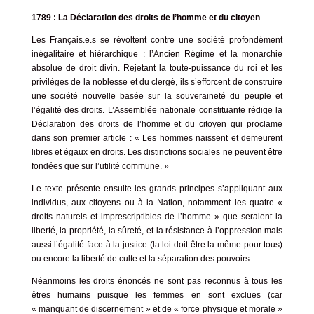
1789 : La Déclaration des droits de l’homme et du citoyen
Les Français.e.s se révoltent contre une société profondément
inégalitaire et hiérarchique : l’Ancien Régime et la monarchie
absolue de droit divin. Rejetant la toute-puissance du roi et les
privilèges de la noblesse et du clergé, ils s’efforcent de construire
une société nouvelle basée sur la souveraineté du peuple et
l’égalité des droits. L’Assemblée nationale constituante rédige
la
Déclaration des droits de l’homme et du citoyen
qui proclame
dans son premier article : « Les hommes naissent et demeurent
libres et égaux en droits. Les distinctions sociales ne peuvent être
fondées que sur l’utilité commune. »
Le texte présente ensuite les grands principes s’appliquant aux
individus, aux citoyens ou à la Nation, notamment les quatre «
droits naturels et imprescriptibles de l’homme » que seraient la
liberté, la propriété, la sûreté, et la résistance à l’oppression mais
aussi l’égalité face à la justice (la loi doit être la même pour tous)
ou encore la liberté de culte et la séparation des pouvoirs.
Néanmoins les droits énoncés ne sont pas reconnus à tous les
êtres humains puisque les femmes en sont exclues (car
« manquant de discernement » et de « force physique et morale »