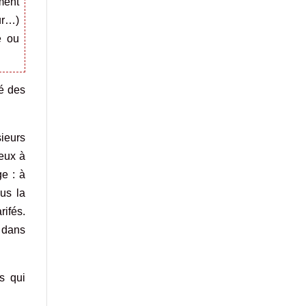
ment
ur…)
e ou
té des
sieurs
reux à
ge : à
us la
rifés.
s dans
s qui