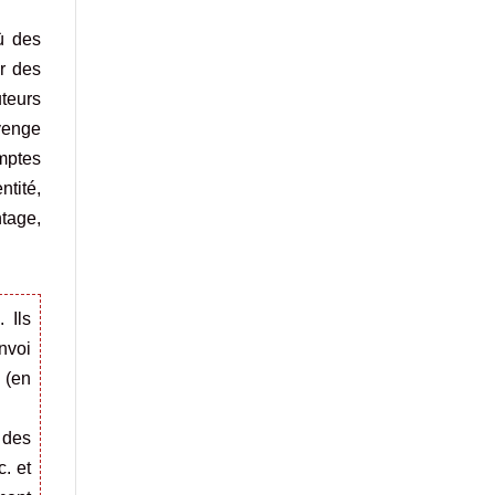
ù des
r des
teurs
venge
mptes
ntité,
tage,
 Ils
envoi
 (en
 des
c. et