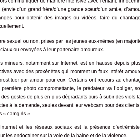
ont alors communiquer de manière intensive avec l’enfant, innocem
s (envie d’un grand frère/d’une grande sœur/d’un ami.e, d’amo
anges pour obtenir des images ou vidéos, faire du chantag
xuellement.
ère sexuel ou non, prises par les jeunes eux-mêmes (en majori
ociaux ou envoyées à leur partenaire amoureux.
des mineurs, notamment sur Internet, est en hausse depuis plu
ectives avec des proxénètes qui montrent un faux intérêt amou
 prostituer par amour pour eux. Certains ont recours au chanta
première photo compromettante, le prédateur va l’obliger, so
des gestes de plus en plus dégradants puis à subir des viols ta
actes à la demande, seules devant leur webcam pour des client
s « camgirls ».
nternet et les réseaux sociaux est la présence d’extrémiste
r les endoctriner sur la voie de la haine et de la violence.