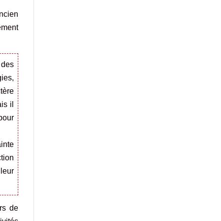
ncien
rement
 des
ies,
tère
s il
pour
inte
tion
leur
rs de