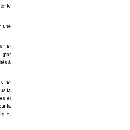
ter le
r une
ter le
s (par
ités à
es de
ous la
es et
our la
rn »,