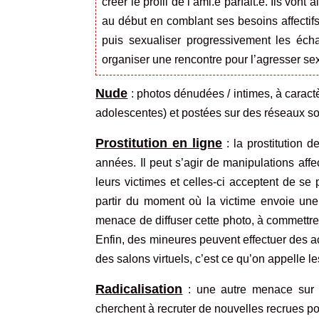
créer le profil de l’ami.e parfait.e. Ils v
au début en comblant ses besoins affectif
puis sexualiser progressivement les éch
organiser une rencontre pour l’agresser se
Nude
: photos dénudées / intimes, à caract
adolescentes) et postées sur des réseaux s
Prostitution en ligne
: la prostitution 
années. Il peut s’agir de manipulations aff
leurs victimes et celles-ci acceptent de se
partir du moment où la victime envoie une 
menace de diffuser cette photo, à commettre 
Enfin, des mineures peuvent effectuer des 
des salons virtuels, c’est ce qu’on appelle le
Radicalisation
: une autre menace sur I
cherchent à recruter de nouvelles recrues pou