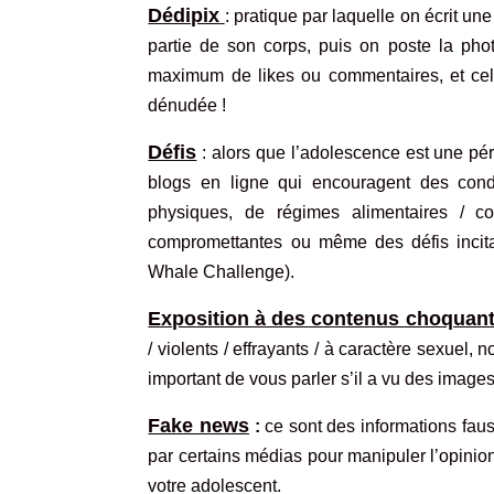
Dédipix
: pratique par laquelle on écrit 
partie de son corps, puis on poste la phot
maximum de likes ou commentaires, et cela 
dénudée !
Défis
: alors que l’adolescence est une pér
blogs en ligne qui encouragent des cond
physiques, de régimes alimentaires / c
compromettantes ou même des défis incita
Whale Challenge).
Exposition à des contenus choquan
/ violents / effrayants / à caractère sexuel,
important de vous parler s’il a vu des images q
Fake news
:
ce sont des informations fau
par certains médias pour manipuler l’opinio
votre adolescent
.