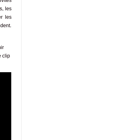
ivités
, les
r les
ndent.
ir
 clip