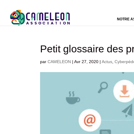
NOTRE A
Petit glossaire des p
par
CAMELEON
|
Avr 27, 2020
|
Actus
,
Cyberpédo