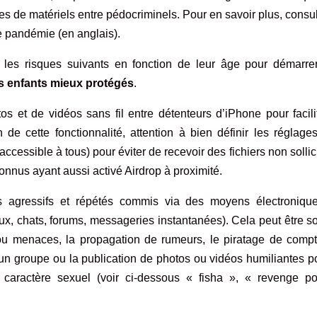
es de matériels entre pédocriminels. Pour en savoir plus,
consul
 de pandémie
(en anglais).
les risques suivants en fonction de leur âge pour démarre
es enfants mieux protégés
.
s et de vidéos sans fil entre détenteurs d’iPhone pour facili
de cette fonctionnalité, attention à bien définir les réglage
cessible à tous) pour éviter de recevoir des fichiers non sollic
connus ayant aussi activé Airdrop à proximité.
s agressifs et répétés commis via des moyens électroniqu
x, chats, forums, messageries instantanées). Cela peut être s
 ou menaces, la propagation de rumeurs, le piratage de compt
 d’un groupe ou la publication de photos ou vidéos humiliantes p
 caractère sexuel (voir ci-dessous « fisha », « revenge po