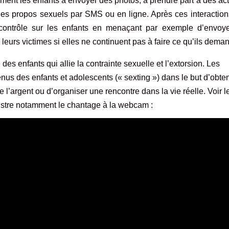
ent les enfants à envoyer des photos, à prendre part à des act
s propos sexuels par SMS ou en ligne. Après ces interactions
e contrôle sur les enfants en menaçant par exemple d’envoye
leurs victimes si elles ne continuent pas à faire ce qu’ils dema
des enfants qui allie la contrainte sexuelle et l’extorsion. Les
nus des enfants et adolescents (« sexting ») dans le but d’obten
 l’argent ou d’organiser une rencontre dans la vie réelle. Voir le
lustre notamment le chantage à la webcam :