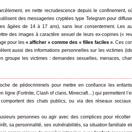
harcèlement, en nette recrudescence depuis le confinement, o
tilisent des messageries cryptées type Telegram pour diffuse
ures âgées de 14 à 17 ans), sans leur consentement. Les au
ttre des images à caractère sexuel de leurs ex-copines (« re
rage pour les
« afficher » comme des « filles faciles »
. Ces co
èlent aussi des informations personnelles sur les victimes (ide
 en groupe les victimes : demandes sexuelles, menaces, chan
oche de pédocriminels pour mettre en confiance les enfants.
n ligne (Fortnite, Clash of clans, Minecraft…) qui permettent l’
comportent des chats publics, ou via des réseaux sociaux
lusieurs personnes ou agir avec des complices pour récolter
rêt, sa personnalité, ses vulnérabilités, sa situation familiale et