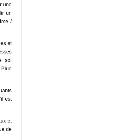
ur une
lir un
ime /
pes et
esses
e soi
 Blue
uants
il est
aux et
que de