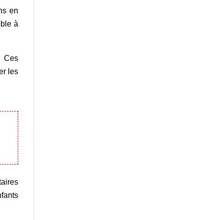
ns en
ible à
é. Ces
er les
aires
nfants