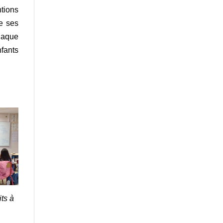
tions
e ses
haque
nfants
ts à