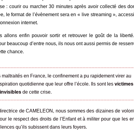
e : courir ou marcher 30 minutes après avoir collecté des do
ée, le format de l’évènement sera en « live streaming », access
onnexion internet.
allons enfin pouvoir sortir et retrouver le goût de la libert
our beaucoup d’entre nous, ils nous ont aussi permis de resserr
ette chance.
s maltraités en France, le confinement a pu rapidement virer au
piration quotidienne que leur offre l’école. Ils sont les
victimes
invisibles
de cette crise.
t directrice de CAMELEON, nous sommes des dizaines de volont
r le respect des droits de l’Enfant et à militer pour que les e
lences qu’ils subissent dans leurs foyers.