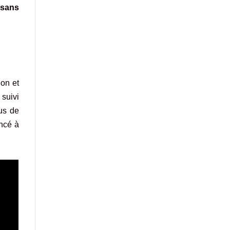
 sans
on et
 suivi
us de
oncé à