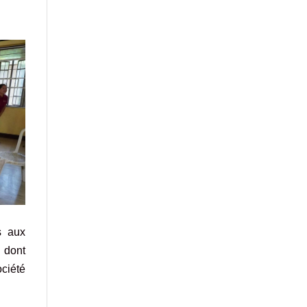
s aux
n dont
ociété