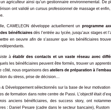
, un agriculteur ainsi qu’un gestionnaire environnemental. De p
érison
ont validé un cursus professionnel de massage et enfin,
ée.
ionnelle, CAMELEON développe actuellement un
programme ax
n des bénéficiaires
dès l’entrée au lycée, jusqu’aux stages et l
ttre en oeuvre afin de s’assurer que les bénéficiaires trouve
t indépendants.
siste à
établir des contacts et un vaste réseau avec diffé
quels les bénéficiaires peuvent être formés, trouver un apprent
re côté, nous organisons des
ateliers de préparation à l’emba
stion du stress, prise de décision…
n & Développement
sélectionnés sur la base de leur motivation
s de formation dans notre centre de Passi. L’objectif était d’ex
Trois anciens bénéficiaires, des success story, ont notamme
ires : Daniel Pesare (cadre dans le secteur bancaire), Rustom