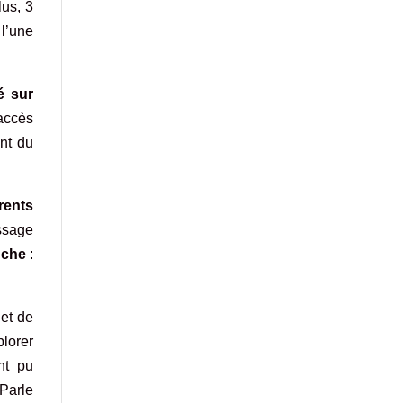
lus, 3
 l’une
é sur
’accès
nt du
rents
issage
uche
:
 et de
plorer
nt pu
 Parle