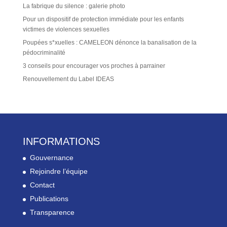
La fabrique du silence : galerie photo
Pour un dispositif de protection immédiate pour les enfants
victimes de violences sexuelles
Poupées s*xuelles : CAMELEON dénonce la banalisation de la
pédocriminalité
3 conseils pour encourager vos proches à parrainer
Renouvellement du Label IDEAS
INFORMATIONS
Gouvernance
Rejoindre l’équipe
Contact
Publications
Transparence