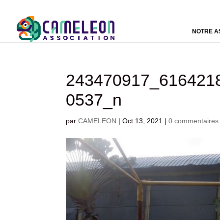
NOTRE A
243470917_616421
0537_n
par
CAMELEON
|
Oct 13, 2021
|
0 commentaires