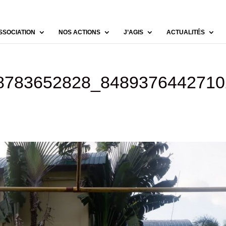
SSOCIATION
NOS ACTIONS
J’AGIS
ACTUALITÉS
8783652828_8489376442710