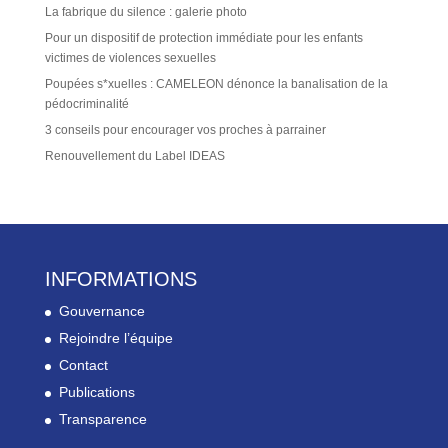
La fabrique du silence : galerie photo
Pour un dispositif de protection immédiate pour les enfants
victimes de violences sexuelles
Poupées s*xuelles : CAMELEON dénonce la banalisation de la
pédocriminalité
3 conseils pour encourager vos proches à parrainer
Renouvellement du Label IDEAS
INFORMATIONS
Gouvernance
Rejoindre l’équipe
Contact
Publications
Transparence