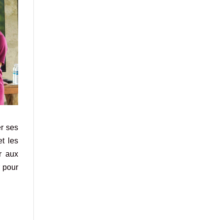
r ses
et les
r aux
r pour