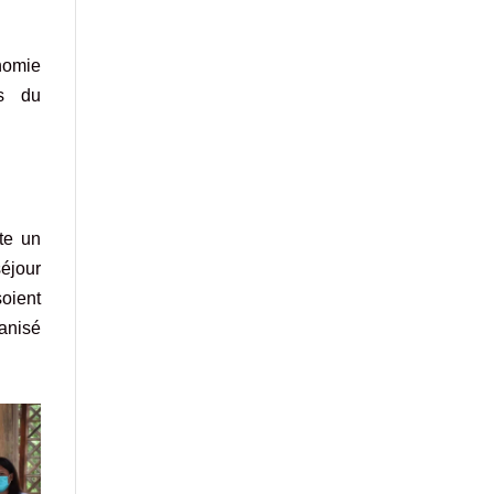
nomie
es du
te un
séjour
soient
ganisé