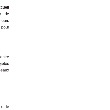
cueil
ux de
 leurs
 pour
entre
ojetés
beaux
 et le