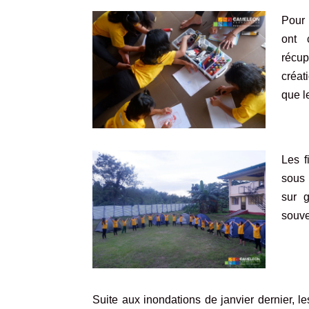
Pour 
ont 
récup
créat
que l
Les f
sous 
sur g
souven
Suite aux inondations de janvier dernier, l