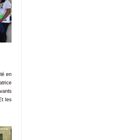
té en
trice
ivants
Et les