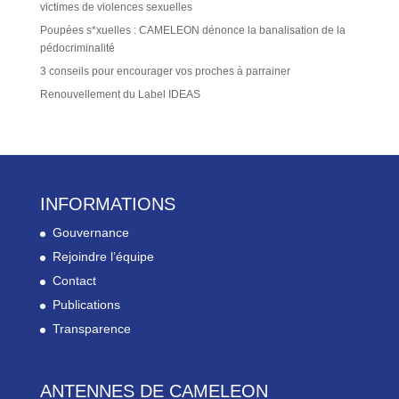
victimes de violences sexuelles
Poupées s*xuelles : CAMELEON dénonce la banalisation de la
pédocriminalité
3 conseils pour encourager vos proches à parrainer
Renouvellement du Label IDEAS
INFORMATIONS
Gouvernance
Rejoindre l’équipe
Contact
Publications
Transparence
ANTENNES DE CAMELEON