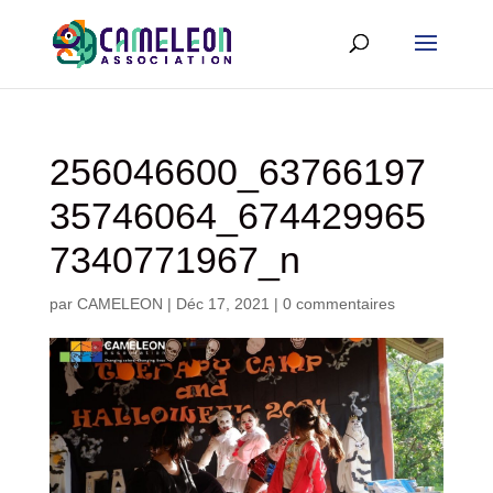
256046600_63766197
35746064_674429965
7340771967_n
par
CAMELEON
|
Déc 17, 2021
|
0 commentaires