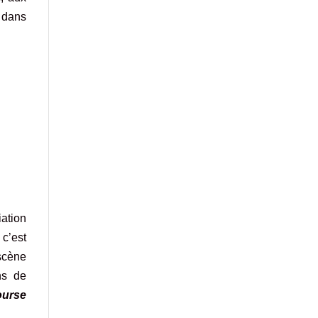
s dans
ation
 c’est
scène
ns de
ourse