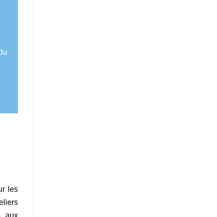
 du
t
r les
liers
s, aux