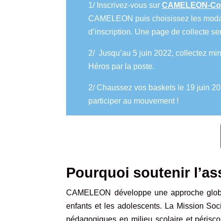
1/ Inscrivez-vous sur
CAMELEON-Cour
CAMELEON puis choisissez les modalité
d’inscription. Une page de collecte se
2/ Jusqu’au 5 juin 2022, collectez mi
Héros par la poste.
2/ Chaussez vos baskets le 19 juin 2
participer au mouvement !
Pourquoi soutenir l’
CAMELEON développe une approche globale 
enfants et les adolescents. La Mission S
pédagogiques en milieu scolaire et périscol