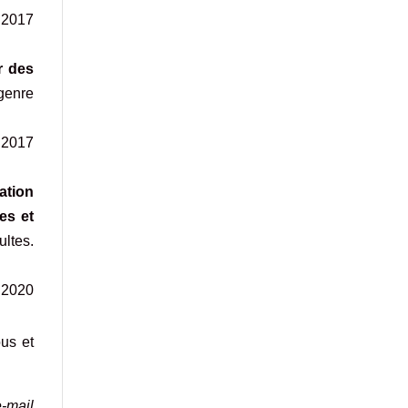
H 2017
r des
 genre
 2017
ation
es et
ultes.
»
e 2020
ous et
-mail