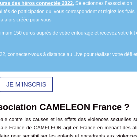
se des héros connectée 2022
.
Sélectionnez l’association
s de participation qui vous correspondent et réglez les frais
ra alors créée pour vous.
nimum 150 euros auprès de votre entourage et recevez votre kit
022, connectez-
vous
à distance au Live pour réaliser votre défi e
JE M'INSCRIS
association CAMELEON France ?
contre les causes et les effets des violences sexuelles su
ociale France de CAMELEON agit en France en menant des ate
aire pour sensibiliser les enfants et encadrants aux violence