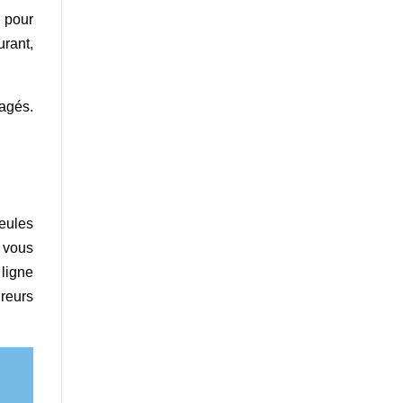
r pour
rant,
agés.
eules
, vous
ligne
reurs