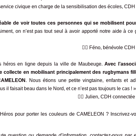
e, service civique en charge de la sensibilisation des écoles, CD
gréable de voir toutes ces personnes qui se mobilisent pou
aiment, on n’est pas tout seul à avoir apporté notre aide à ce
🏃‍♂️ Féno, bénévole CDH
s héros en ligne depuis la ville de Maubeuge.
Avec l’associ
collecte en mobilisant principalement des rugbymans fill
n CAMELEON
. Nous étions une petite vingtaine, enfants et ad
l faisait beau dans le Nord, et ce n’est pas toujours le cas ! 
🏃‍♂️ Julien, CDH connecté
es Héros pour porter les couleurs de CAMELEON ?
Inscrivez-v
oute
question ou demande d’information, contactez-nous par e