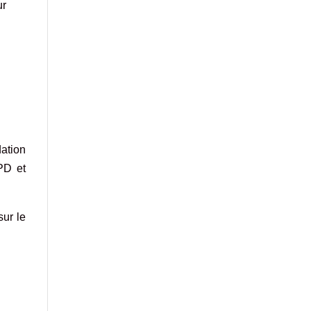
ur
ation
PD et
sur le