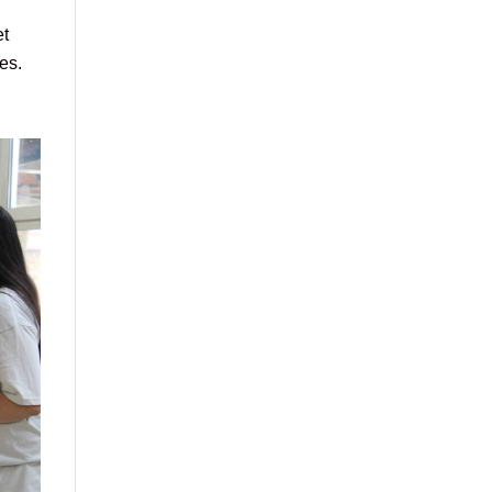
et
es.