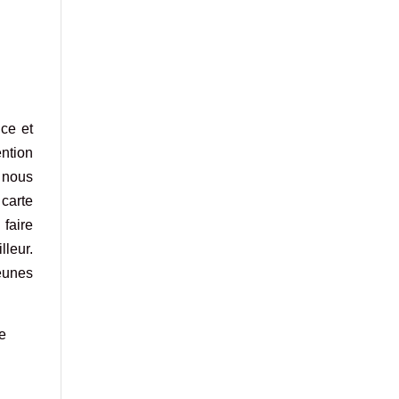
ce et
ention
 nous
carte
faire
lleur.
jeunes
re