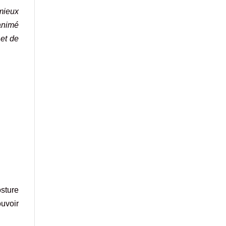
mieux
animé
 et de
sture
ouvoir