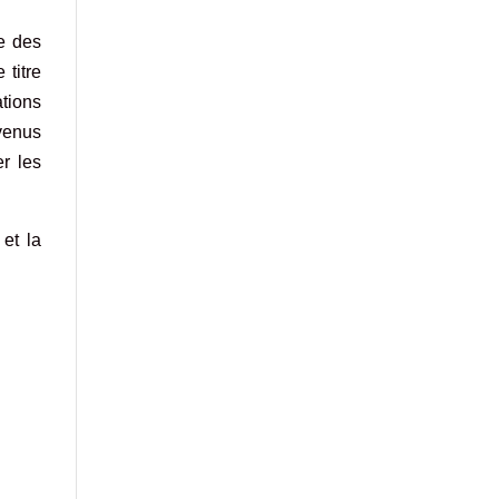
e des
 titre
ations
evenus
er les
 et la