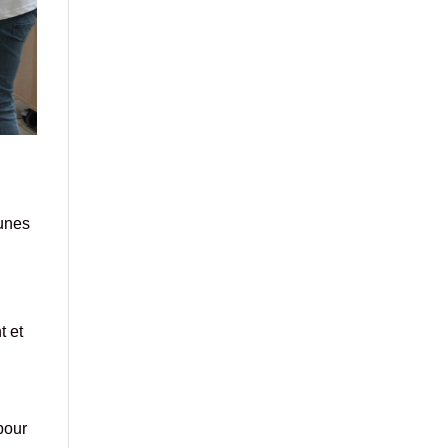
unes
t et
pour