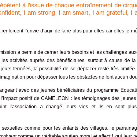
s répètent à l’issue de chaque entraînement de cirqu
onfident, I am strong, I am smart, I am grateful, I
 renforcent l’envie d’agir, de faire plus pour elles car elles le mé
mission a permis de cerner leurs besoins et les challenges au
 les activités auprès des bénéficiaires, surtout à cause de la
ujours fermées, la possibilité de se déplacer reste très limitée
et imagination pour dépasser tous les obstacles ne font aucun do
hangeant avec des jeunes bénéficiaires du programme Educati
u l’impact positif de CAMELEON : les témoignages des jeunes
int l’association a changé leurs vies et ils en sont plu
es sexuelles comme pour les enfants des villages, le parraina
çoivent comme un véritable soutien moral et affectif, qui leur 