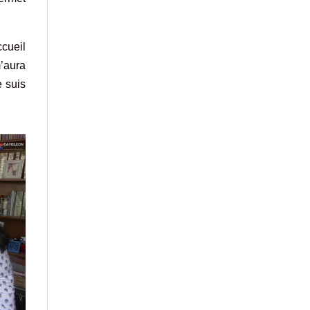
ccueil
m’aura
 suis