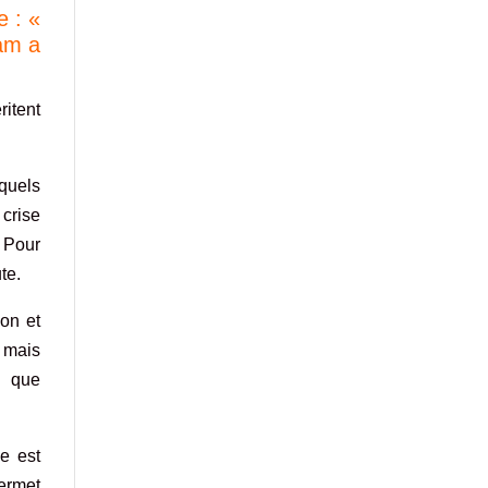
e : «
 am a
ritent
xquels
 crise
. Pour
ute.
on et
 mais
s que
ge est
permet