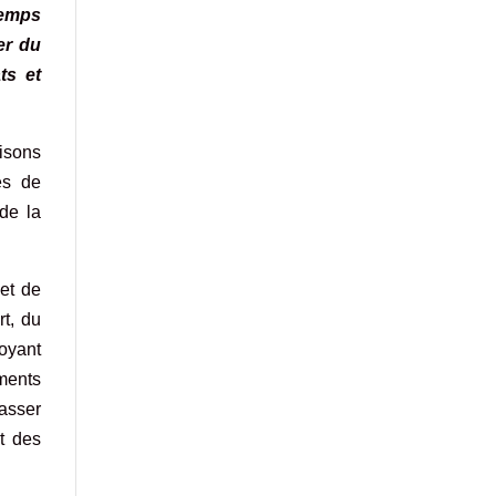
temps
er du
ts et
isons
es de
de la
et de
rt, du
oyant
ements
passer
nt des