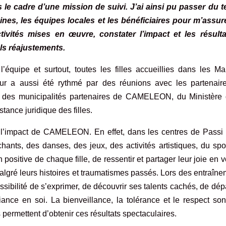
 le cadre d’une mission de suivi. J’ai ainsi pu passer du 
es, les équipes locales et les bénéficiaires pour m’assur
ivités mises en œuvre, constater l’impact et les résulta
ls réajustements.
équipe et surtout, toutes les filles accueillies dans les Ma
ur a aussi été rythmé par des réunions avec les partenair
des municipalités partenaires de CAMELEON, du Ministère 
tance juridique des filles.
r l’impact de CAMELEON. En effet, dans les centres de Passi 
hants, des danses, des jeux, des activités artistiques, du spo
positive de chaque fille, de ressentir et partager leur joie en
v
algré leurs histoires et traumatismes passés. Lors des entraîn
ossibilité de s’exprimer, de découvrir ses talents cachés, de dé
iance en soi. La bienveillance, la tolérance et le respect so
es permettent d’obtenir ces résultats spectaculaires.