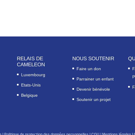
RELAIS DE
NOUS SOUTENIR
QU
CAMELEON
Faire un don
F
Luxembourg
P
Parrainer un enfant
Etats-Unis
F
Devenir bénévole
Belgique
Soutenir un projet
e
l
Politique de protection des données personnelles
l
CGU
|
Mentions légales
l