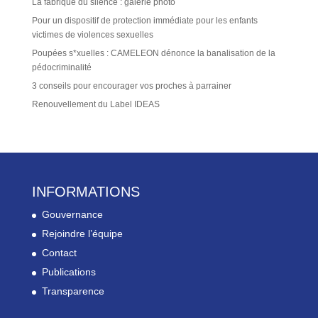
La fabrique du silence : galerie photo
Pour un dispositif de protection immédiate pour les enfants
victimes de violences sexuelles
Poupées s*xuelles : CAMELEON dénonce la banalisation de la
pédocriminalité
3 conseils pour encourager vos proches à parrainer
Renouvellement du Label IDEAS
INFORMATIONS
Gouvernance
Rejoindre l’équipe
Contact
Publications
Transparence