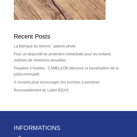
Recent Posts
La fabrique du silence : galerie photo
Pour un dispositif de protection immédiate pour les enfants
victimes de violences sexuelles
Poupées s*xuelles : CAMELEON dénonce la banalisation de la
pédocriminalité
3 conseils pour encourager vos proches à parrainer
Renouvellement du Label IDEAS
INFORMATIONS