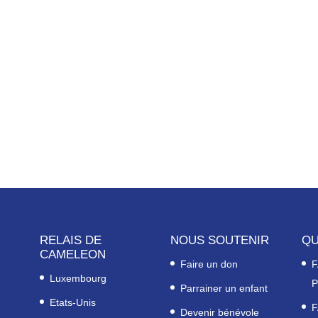
RELAIS DE
NOUS SOUTENIR
QU
CAMELEON
Faire un don
F
Luxembourg
P
Parrainer un enfant
Etats-Unis
F
Devenir bénévole